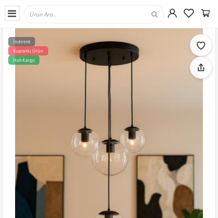
İndirimli
Kuponlu Ürün
Hızlı Kargo