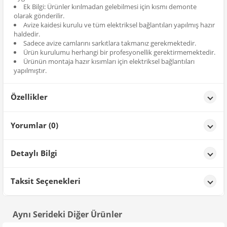
Ek Bilgi: Ürünler kırılmadan gelebilmesi için kısmı demonte
olarak gönderilir.
Avize kaidesi kurulu ve tüm elektriksel bağlantıları yapılmış hazır
haldedir.
Sadece avize camlarını sarkıtlara takmanız gerekmektedir.
Ürün kurulumu herhangi bir profesyonellik gerektirmemektedir.
Ürünün montaja hazır kısımları için elektriksel bağlantıları
yapılmıştır.
Özellikler
Özellikler
Yorumlar (0)
Renk
Siyah
Detaylı Bilgi
Ürün Detayları;
Taksit Seçenekleri
Aynı Serideki Diğer Ürünler