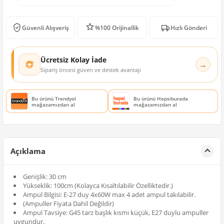
Güvenli Alışveriş
%100 Orijinallik
Hızlı Gönderi
Ücretsiz Kolay İade
→
Sipariş öncesi güven ve destek avantajı
Bu ürünü Trendyol
Bu ürünü Hepsiburada
mağazamızdan al
mağazamızdan al
Açıklama
Genişlik: 30 cm
Yükseklik: 100cm (Kolayca Kısaltılabilir Özelliktedir.)
Ampul Bilgisi: E-27 duy 4x60W max 4 adet ampul takılabilir.
(Ampuller Fiyata Dahil Değildir)
Ampul Tavsiye: G45 tarz başlık kısmı küçük, E27 duylu ampuller
uygundur.