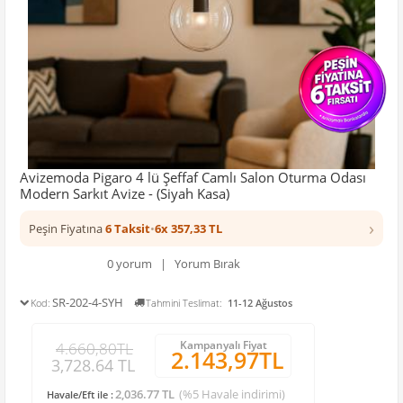
Avizemoda Pigaro 4 lü Şeffaf Camlı Salon Oturma Odası
Modern Sarkıt Avize - (Siyah Kasa)
›
Peşin Fiyatına
6 Taksit
•
6x 357,33 TL
0 yorum | Yorum Bırak
SR-202-4-SYH
Kod:
Tahmini Teslimat:
11-12 Ağustos
Kampanyalı Fiyat
4.660,80TL
2.143,97TL
3,728.64 TL
2,036.77 TL
(%5 Havale indirimi)
Havale/Eft ile :