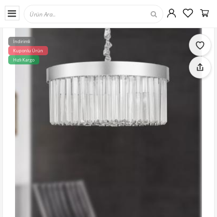
İndirimli
Kuponlu Ürün
Hızlı Kargo