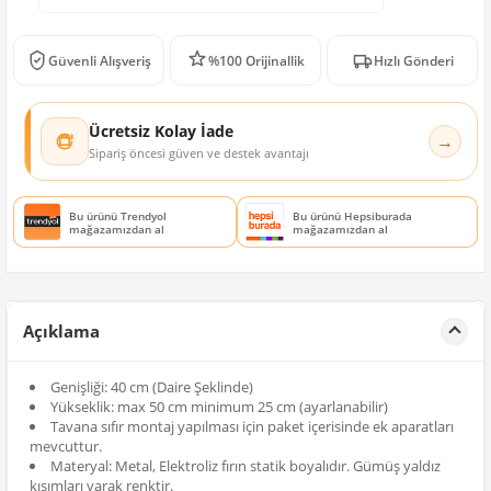
Güvenli Alışveriş
%100 Orijinallik
Hızlı Gönderi
Ücretsiz Kolay İade
→
Sipariş öncesi güven ve destek avantajı
Bu ürünü Trendyol
Bu ürünü Hepsiburada
mağazamızdan al
mağazamızdan al
Açıklama
Genişliği: 40 cm (Daire Şeklinde)
Yükseklik: max 50 cm minimum 25 cm (ayarlanabilir)
Tavana sıfır montaj yapılması için paket içerisinde ek aparatları
mevcuttur.
Materyal: Metal, Elektroliz fırın statik boyalıdır. Gümüş yaldız
kısımları varak renktir.