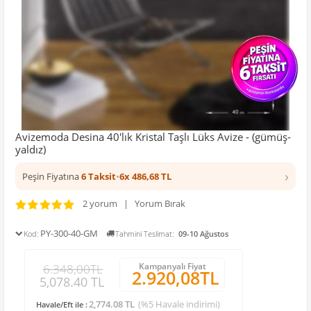
Avizemoda Desina 40'lık Kristal Taşlı Lüks Avize - (gümüş-
yaldız)
›
Peşin Fiyatına
6 Taksit
•
6x 486,68 TL
2 yorum | Yorum Bırak
PY-300-40-GM
Kod:
Tahmini Teslimat:
09-10 Ağustos
Kampanyalı Fiyat
6.348,00TL
2.920,08TL
5,078.40 TL
2,774.08 TL
(%5 Havale indirimi)
Havale/Eft ile :