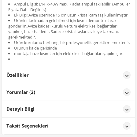
Ampul Bilgisi: E14 7x40W max. 7 adet ampul takılabilir. (Ampuller
Fiyata Dahil Değildir.)
Ek Bilgi: Avize üzerinde 15 cm uzun kristal cam taş kullanılmıştır
Ürünler kırılmadan gelebilmesi için kısmı demonte olarak
gönderilir. Avize kaidesi kurulu ve tüm elektriksel bağlantıları
yapılmış hazır haldedir. Sadece kristal taşları avizeye takmanız
gerekmektedir.
Ürün kurulumu herhangi bir profesyonellik gerektirmemektedir.
Ürünün kaide içerisinde
montaja hazır kısımları için elektriksel bağlantıları yapılmıştır.
Özellikler
Özellikler
Yorumlar (2)
Renk
Gümüş Yaldız
F** G*
tarih: 04/02/2026
Detaylı Bilgi
Ürün gayet güzel
Ürün Detayları;
Taksit Seçenekleri
B** Ş**
tarih: 19/12/2025