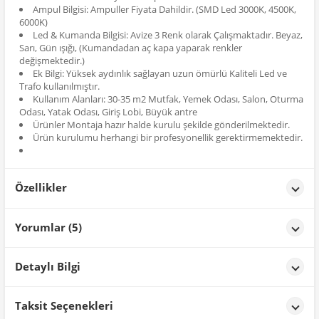
Ampul Bilgisi: Ampuller Fiyata Dahildir. (SMD Led 3000K, 4500K,
6000K)
Led & Kumanda Bilgisi: Avize 3 Renk olarak Çalışmaktadır. Beyaz,
Sarı, Gün ışığı, (Kumandadan aç kapa yaparak renkler
değişmektedir.)
Ek Bilgi: Yüksek aydınlık sağlayan uzun ömürlü Kaliteli Led ve
Trafo kullanılmıştır.
Kullanım Alanları: 30-35 m2 Mutfak, Yemek Odası, Salon, Oturma
Odası, Yatak Odası, Giriş Lobi, Büyük antre
Ürünler Montaja hazır halde kurulu şekilde gönderilmektedir.
Ürün kurulumu herhangi bir profesyonellik gerektirmemektedir.
Özellikler
Özellikler
Yorumlar (5)
Renk
Krom
M** S**
tarih: 04/02/2026
Detaylı Bilgi
O kadar güzel ki,tahmini 7 ay oldu aldık,çok memnunuz!!!Satıcı
da çok ilgili ve professional!
Ürün Detayları;
Taksit Seçenekleri