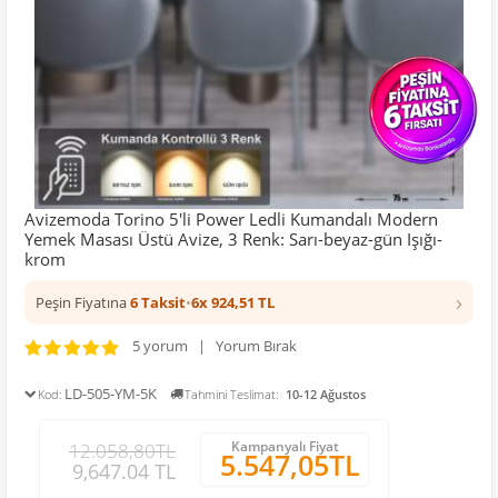
Avizemoda Torino 5'li Power Ledli Kumandalı Modern
Yemek Masası Üstü Avize, 3 Renk: Sarı-beyaz-gün Işığı-
krom
›
Peşin Fiyatına
6 Taksit
•
6x 924,51 TL
5 yorum | Yorum Bırak
LD-505-YM-5K
Kod:
Tahmini Teslimat:
10-12 Ağustos
Kampanyalı Fiyat
12.058,80TL
5.547,05TL
9,647.04 TL