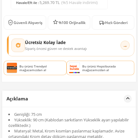
5,269.70 TL
(%5 Havale indirimi)
Havale/Eft ile :
Güvenli Alışveriş
%100 Orijinallik
Hızlı Gönderi
Ücretsiz Kolay İade
→
Sipariş öncesi güven ve destek avantajı
Bu ürünü Trendyol
Bu ürünü Hepsiburada
mağazamızdan al
mağazamızdan al
Açıklama
Genişliği: 75 cm
Yükseklik: 90 cm (Kablodan sarkıtların Yükseklik ayarı yapılabilir
özelliktedir.)
Materyal: Metal, Krom kısımları paslanmaz kaplamadır. Avize
ortasındaki Krom detay döküm paslanmaz metaldir.